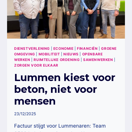
DIENSTVERLENING
|
ECONOMIE
|
FINANCIËN
|
GROENE
OMGEVING
|
MOBILITEIT
|
NIEUWS
|
OPENBARE
WERKEN
|
RUIMTELIJKE ORDENING
|
SAMENWERKEN
|
ZORGEN VOOR ELKAAR
Lummen kiest voor
beton, niet voor
mensen
23/12/2025
Factuur stijgt voor Lummenaren: Team