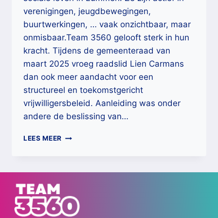
verenigingen, jeugdbewegingen,
buurtwerkingen, … vaak onzichtbaar, maar
onmisbaar.Team 3560 gelooft sterk in hun
kracht. Tijdens de gemeenteraad van
maart 2025 vroeg raadslid Lien Carmans
dan ook meer aandacht voor een
structureel en toekomstgericht
vrijwilligersbeleid. Aanleiding was onder
andere de beslissing van…
𝗩𝗶𝘀𝗶𝗲
LEES MEER
𝗼𝗽
𝘃𝗿𝗶𝗷𝘄𝗶𝗹𝗹𝗶𝗴𝗲𝗿𝘀?
𝗡𝗶𝗲𝘁
𝗶𝗻
𝗟𝘂𝗺𝗺𝗲𝗻!