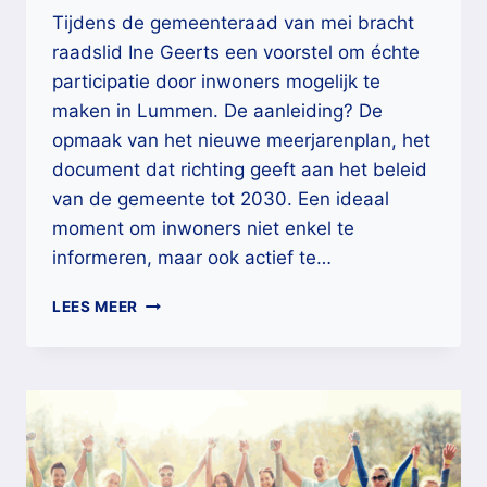
Tijdens de gemeenteraad van mei bracht
raadslid Ine Geerts een voorstel om échte
participatie door inwoners mogelijk te
maken in Lummen. De aanleiding? De
opmaak van het nieuwe meerjarenplan, het
document dat richting geeft aan het beleid
van de gemeente tot 2030. Een ideaal
moment om inwoners niet enkel te
informeren, maar ook actief te…
𝗣𝗮𝗿𝘁𝗶𝗰𝗶𝗽𝗲𝗿𝗲𝗻
LEES MEER
𝗮𝗮𝗻
𝗯𝗲𝗹𝗲𝗶𝗱,
MAAR
𝗻𝗶𝗲𝘁
𝘃𝗼𝗼𝗿
𝗱𝗲
𝗟𝘂𝗺𝗺𝗲𝗻𝗮𝗮𝗿?!