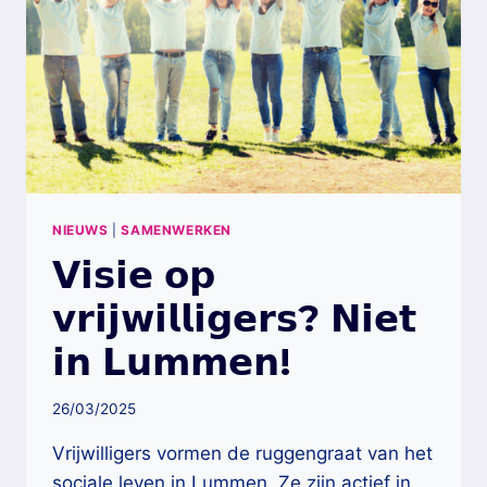
NIEUWS
|
SAMENWERKEN
𝗩𝗶𝘀𝗶𝗲 𝗼𝗽
𝘃𝗿𝗶𝗷𝘄𝗶𝗹𝗹𝗶𝗴𝗲𝗿𝘀? 𝗡𝗶𝗲𝘁
𝗶𝗻 𝗟𝘂𝗺𝗺𝗲𝗻!
26/03/2025
Vrijwilligers vormen de ruggengraat van het
sociale leven in Lummen. Ze zijn actief in