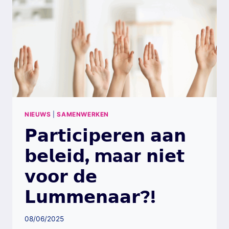
NIEUWS
|
SAMENWERKEN
𝗣𝗮𝗿𝘁𝗶𝗰𝗶𝗽𝗲𝗿𝗲𝗻 𝗮𝗮𝗻
𝗯𝗲𝗹𝗲𝗶𝗱, maar 𝗻𝗶𝗲𝘁
𝘃𝗼𝗼𝗿 𝗱𝗲
𝗟𝘂𝗺𝗺𝗲𝗻𝗮𝗮𝗿?!
08/06/2025