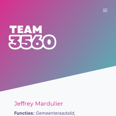
Skip
to
content
Jeffrey Mardulier
Functies:
Gemeenteraadslid,